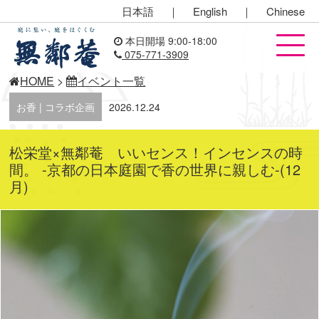
日本語
｜
English
｜
Chinese
本日開場 9:00-18:00
075-771-3909
HOME
>
イベント一覧
お香 | コラボ企画
2026.12.24
松栄堂×無鄰菴 いいセンス！インセンスの時
間。 -京都の日本庭園で香の世界に親しむ-(12
月)