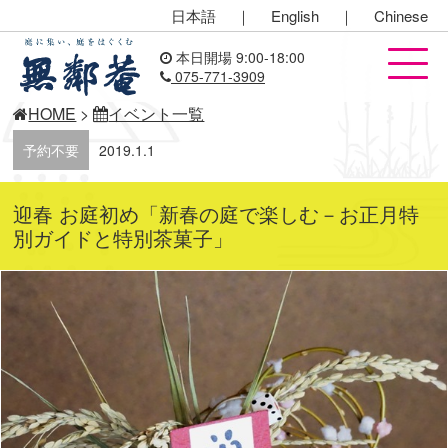
日本語
｜
English
｜
Chinese
本日開場 9:00-18:00
075-771-3909
HOME
>
イベント一覧
予約不要
2019.1.1
迎春 お庭初め「新春の庭で楽しむ－お正月特
別ガイドと特別茶菓子」