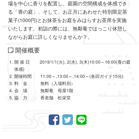
場を中心に香りを配置し、庭園の空間構成を体感でき
る「香の庭」、そして、お正月にあわせた特別限定茶
菓子(1000円)とお抹茶をお庭をみはらすお茶席を実施
いたします。初詣の際には、無鄰菴でほっこり休憩し
ながらお庭に詳しくなりませんか？。
開催概要
開 催 日 2019/1/1(火), 2(水), 3(木)10:00～16:00(香の庭
体感)
開催時間 11:00～,13:00～,14:00～(各回ガイド15分)
料 金 無料（入場料別）
会 場 無鄰菴 母屋1階
協 力 香老舗 松栄堂