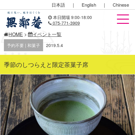
日本語
｜
English
｜
Chinese
本日開場 9:00-18:00
075-771-3909
HOME
>
イベント一覧
予約不要 | 和菓子
2019.5.4
季節のしつらえと限定茶菓子席