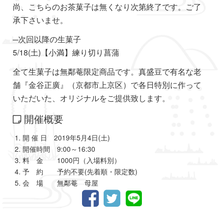
尚、こちらのお茶菓子は無くなり次第終了です。ご了
承下さいませ。
─次回以降の生菓子
5/18(土)【小満】練り切り菖蒲
全て生菓子は無鄰菴限定商品です。真盛豆で有名な老
舗『金谷正廣』（京都市上京区）で各日特別に作って
いただいた、オリジナルをご提供致します。
開催概要
開 催 日 2019年5月4日(土)
開催時間 9:00～16:30
料 金 1000円（入場料別）
予 約 予約不要(先着順・限定数)
会 場 無鄰菴 母屋