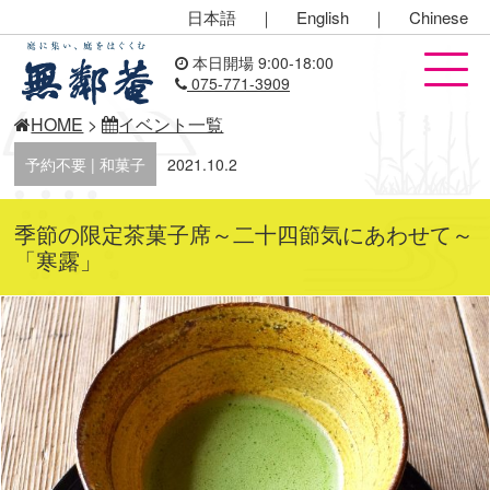
日本語
｜
English
｜
Chinese
本日開場 9:00-18:00
075-771-3909
HOME
>
イベント一覧
予約不要 | 和菓子
2021.10.2
季節の限定茶菓子席～二十四節気にあわせて～
「寒露」