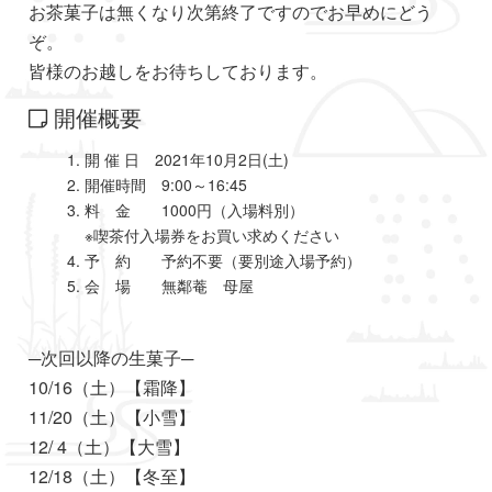
お茶菓子は無くなり次第終了ですのでお早めにどう
ぞ。
皆様のお越しをお待ちしております。
開催概要
開 催 日 2021年10月2日(土)
開催時間 9:00～16:45
料 金 1000円（入場料別）
※喫茶付入場券をお買い求めください
予 約 予約不要（要別途入場予約）
会 場 無鄰菴 母屋
─次回以降の生菓子─
10/16（土）【霜降】
11/20（土）【小雪】
12/ 4（土）【大雪】
12/18（土）【冬至】