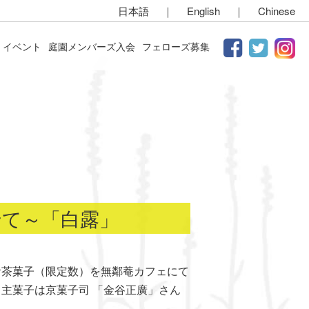
日本語
｜
English
｜
Chinese
イベント
庭園メンバーズ入会
フェローズ募集
せて～「白露」
お茶菓子（限定数）を無鄰菴カフェにて
主菓子は京菓子司 「金谷正廣」さん