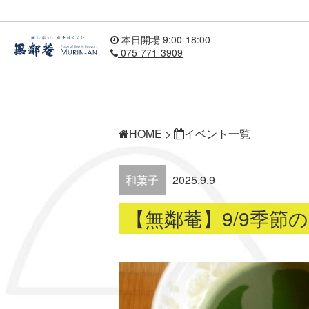
本日開場 9:00-18:00
075-771-3909
HOME
>
イベント一覧
和菓子
2025.9.9
【無鄰菴】9/9季