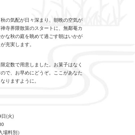
、秋の気配が日々深まり、朝晩の空気が
南禅寺界隈散策のスタートに、無鄰菴カ
やかな秋の庭を眺めて過ごす朝はいかが
日が充実します。
を限定数で用意しました。お菓子はなく
すので、お早めにどうぞ。ここがあなた
となりますように。
9日(火)
30
入場料別）