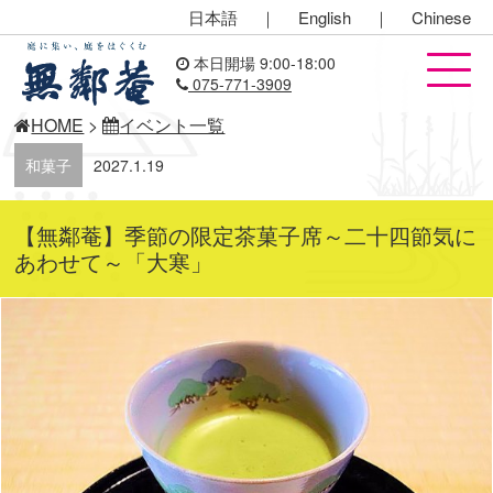
日本語
｜
English
｜
Chinese
本日開場 9:00-18:00
075-771-3909
HOME
>
イベント一覧
和菓子
2027.1.19
【無鄰菴】季節の限定茶菓子席～二十四節気に
あわせて～「大寒」