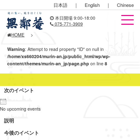
日本語
｜
English
｜
Chinese
本日開場 9:00-18:00
075-771-3909
HOME
>
Warning
: Attempt to read property "ID" on null in
/home/xs660204/murin-an.jp/public_html/wp/wp-
content/themes/murin-an_jp/page.php
on line
8
次のイベント
No upcoming events
説明
今後のイベント