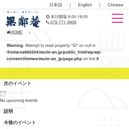
日本語
｜
English
｜
Chinese
本日開場 9:00-18:00
075-771-3909
HOME
>
Warning
: Attempt to read property "ID" on null in
/home/xs660204/murin-an.jp/public_html/wp/wp-
content/themes/murin-an_jp/page.php
on line
8
次のイベント
No upcoming events
説明
今後のイベント