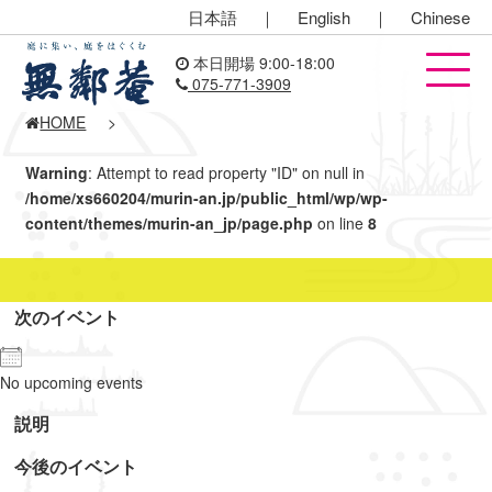
日本語
｜
English
｜
Chinese
本日開場 9:00-18:00
075-771-3909
HOME
>
Warning
: Attempt to read property "ID" on null in
/home/xs660204/murin-an.jp/public_html/wp/wp-
content/themes/murin-an_jp/page.php
on line
8
次のイベント
No upcoming events
説明
今後のイベント