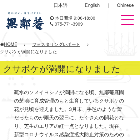
日本語
｜
English
｜
Chinese
本日開場 9:00-18:00
075-771-3909
HOME
>
フォスタリングレポート
>
クサボケが満開になりました
クサボケが満開になりました
疏水のソメイヨシノが満開になる頃、無鄰菴庭園
の芝地に育成管理のもと生育しているクサボケの
花が見頃を迎えました。3月末、手毬のような蕾
だったものが雨天の翌日に、たくさんの開花とな
り、芝生のエリアの紅一点となりました。現在、
新型コロナウイルス感染症拡大防止対策のための