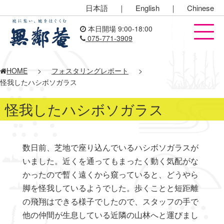
日本語
｜
English
｜
Chinese
本日開場 9:00-18:00
075-771-3909
HOME
>
フォスタリングレポート
>
怪我したハシボソガラス
怪我したハシボソガラス
数日前、芝地で座り込んでいるハシボソガラスが
いました。近くを通ってもまったく動く気配がな
かったので暫く遠くから窺っていると、どうやら
脚を怪我しているようでした。歩くことと短距離
の飛翔はできる様子でしたので、スタッフの手で
他の仲間が生息している近隣の山林へと運びまし