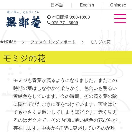
日本語
｜
English
｜
Chinese
本日開場 9:00-18:00
075-771-3909
HOME
>
フォスタリングレポート
>
モミジの花
モミジの花
モミジも青葉が茂るようになりました。まだこの
時期の葉はしなやかで柔らかく、色合いも明るい
黄緑色をしています。今の時期、その茂る葉の陰
に隠れてひたむきに花をつけています。実物はと
ても小さく見過ごしてしまうほどです。赤く見え
るのはガク片で、その内側に薄い緑色の花びらが
存在します。中央からT型に突起しているのが雌