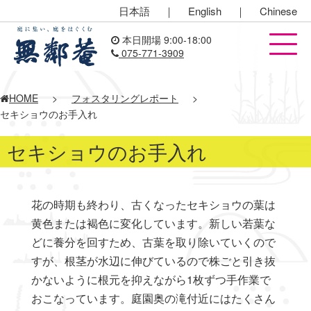
日本語
｜
English
｜
Chinese
本日開場 9:00-18:00
075-771-3909
HOME
>
フォスタリングレポート
>
セキショウのお手入れ
セキショウのお手入れ
花の時期も終わり、古くなったセキショウの葉は
黄色または褐色に変化しています。新しい若葉な
どに養分を回すため、古葉を取り除いていくので
すが、根茎が水辺に伸びているので株ごと引き抜
かないように根元を抑えながら1枚ずつ手作業で
おこなっています。庭園奥の滝付近にはたくさん