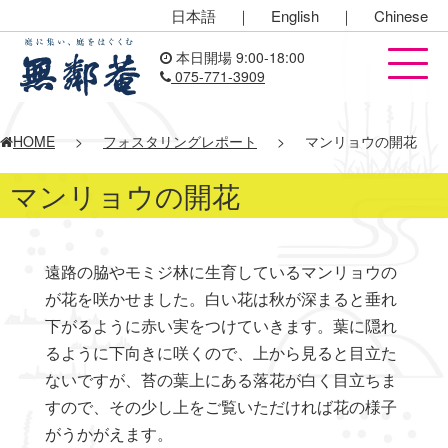
日本語
｜
English
｜
Chinese
本日開場 9:00-18:00
075-771-3909
HOME
>
フォスタリングレポート
>
マンリョウの開花
マンリョウの開花
遠路の脇やモミジ林に生育しているマンリョウの
が花を咲かせました。白い花は秋が深まると垂れ
下がるように赤い実をつけていきます。葉に隠れ
るように下向きに咲くので、上から見ると目立た
ないですが、苔の葉上にある落花が白く目立ちま
すので、その少し上をご覧いただければ花の様子
がうかがえます。