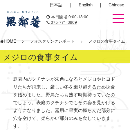
日本語
｜
English
｜
Chinese
本日開場 9:00-18:00
075-771-3909
HOME
>
フォスタリングレポート
>
メジロの食事タイム
メジロの食事タイム
庭園内のクチナシが朱色になるとメジロやヒヨド
リたちが飛来し、厳しい冬を乗り超えるため採食
を始めました。野鳥たちも熟す時期待っていたの
でしょう。表庭のクチナシでもその姿を見かける
ようになりました。器用に果実の膨らんだ部分に
穴を空けて、柔らかい部分のみを食していきま
す。