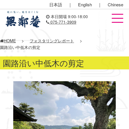
日本語
｜
English
｜
Chinese
本日開場 9:00-18:00
075-771-3909
HOME
>
フォスタリングレポート
>
園路沿い中低木の剪定
園路沿い中低木の剪定