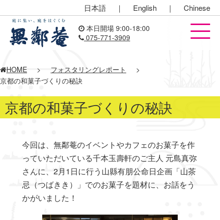
日本語
｜
English
｜
Chinese
本日開場 9:00-18:00
075-771-3909
HOME
>
フォスタリングレポート
>
京都の和菓子づくりの秘訣
京都の和菓子づくりの秘訣
今回は、無鄰菴のイベントやカフェのお菓子を作
っていただいている千本玉壽軒のご主人 元島真弥
さんに、2月1日に行う山縣有朋公命日企画「山茶
忌（つばきき）」でのお菓子を題材に、お話をう
かがいました！