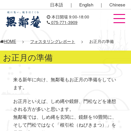
日本語
｜
English
｜
Chinese
本日開場 9:00-18:00
075-771-3909
HOME
>
フォスタリングレポート
>
お正月の準備
お正月の準備
来る新年に向け、無鄰菴もお正月の準備をしてい
ます。
お正月といえば、しめ縄や鏡餅、門松などを連想
される方が多いと思います。
無鄰菴では、しめ縄を玄関に、鏡餅を10畳間に、
そして門松ではなく「根引松（ねびきまつ）」を