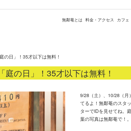
無鄰菴とは
料金・アクセス
カフェ
庭の日」！35才以下は無料！
「庭の日」！35才以下は無料！
9/28（土）、10/28
てるよ！無鄰菴のスタ
ターでIDを見せてね。
葉の写真は無鄰菴で！