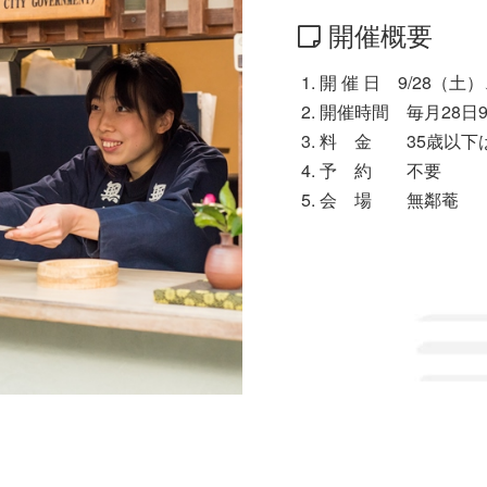
開催概要
開 催 日 9/28（土）
開催時間 毎月28日9:0
料 金 35歳以下は
予 約 不要
会 場 無鄰菴