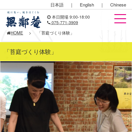
日本語
｜
English
｜
Chinese
本日開場 9:00-18:00
075-771-3909
HOME
>
「苔庭づくり体験」
「苔庭づくり体験」