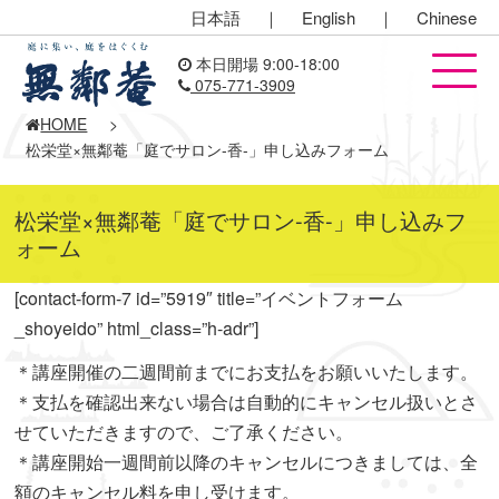
日本語
｜
English
｜
Chinese
本日開場 9:00-18:00
075-771-3909
HOME
>
松栄堂×無鄰菴「庭でサロン-香-」申し込みフォーム
松栄堂×無鄰菴「庭でサロン-香-」申し込みフ
ォーム
[contact-form-7 id=”5919″ title=”イベントフォーム
_shoyeido” html_class=”h-adr”]
＊講座開催の二週間前までにお支払をお願いいたします。
＊支払を確認出来ない場合は自動的にキャンセル扱いとさ
せていただきますので、ご了承ください。
＊講座開始一週間前以降のキャンセルにつきましては、全
額のキャンセル料を申し受けます。