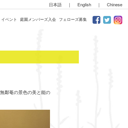
日本語
｜
English
｜
Chinese
イベント
庭園メンバーズ入会
フェローズ募集
無鄰菴の景色の美と能の