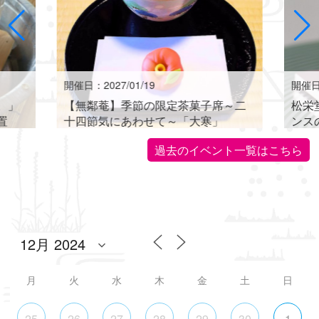
開催日：2027/01/19
開催日：
。」
【無鄰菴】季節の限定茶菓子席～二
松栄
置
十四節気にあわせて～「大寒」
ンス
世界に
過去のイベント一覧はこちら
月
火
水
木
金
土
日
25
26
27
28
29
30
1