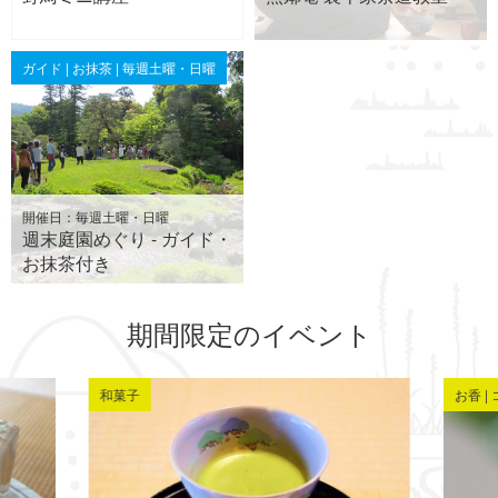
ガイド | お抹茶 | 毎週土曜・日曜
開催日：毎週土曜・日曜
週末庭園めぐり - ガイド・
お抹茶付き
期間限定のイベント
和菓子
お香 |