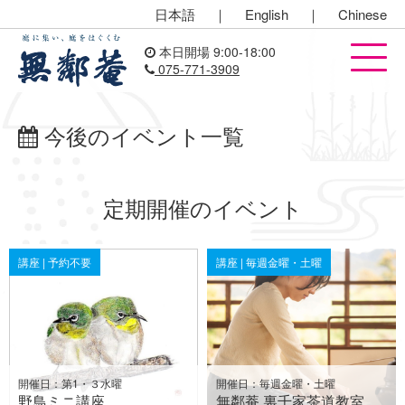
日本語
｜
English
｜
Chinese
本日開場 9:00-18:00
075-771-3909
今後のイベント一覧
定期開催のイベント
講座 | 予約不要
講座 | 毎週金曜・土曜
開催日：第1・３水曜
開催日：毎週金曜・土曜
野鳥ミニ講座
無鄰菴 裏千家茶道教室