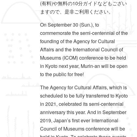
(有料)や無料の10分ガイドなどもござい
ますので、是非ご利用ください。
On September 30 (Sun.), to
commemorate the semi-centennial of the
founding of the Agency for Cultural
Affairs and the International Council of
Museums (ICOM) conference to be held
in Kyoto next year, Murin-an will be open
to the public for free!
The Agency for Cultural Affairs, which is
scheduled to be fully transferred to Kyoto
in 2021, celebrated its semi-centennial
anniversary this year. And in September
2019, Japan’s first ever International
Council of Museums conference will be
held in Kyoto. To celebrate these events,