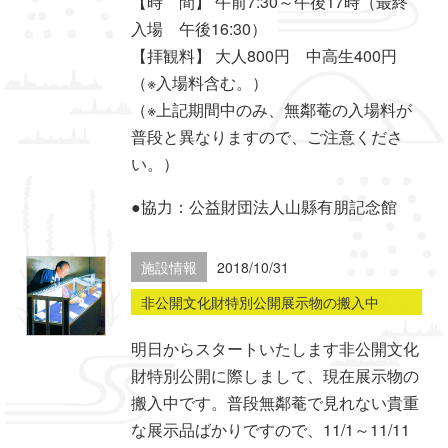
【時 間】 午前7:30～午後17時（最終
入場 午後16:30）
【拝観料】 大人800円 中高生400円
（※入場料含む。）
（※上記期間中のみ、無鄰菴の入場料が
普段と異なりますので、ご注意くださ
い。）
●協力：公益財団法人山縣有朋記念館
施設情報
2018/10/31
非公開文化財特別公開展示物の搬入中
明日からスタートいたします非公開文化
財特別公開に際しまして、現在展示物の
搬入中です。普段無鄰菴で見れない貴重
な展示品ばかりですので、11/1～11/11