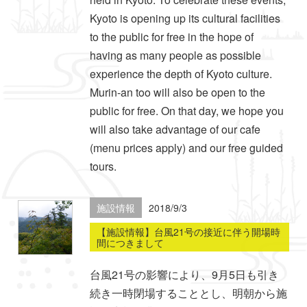
Kyoto is opening up its cultural facilities
to the public for free in the hope of
having as many people as possible
experience the depth of Kyoto culture.
Murin-an too will also be open to the
public for free. On that day, we hope you
will also take advantage of our cafe
(menu prices apply) and our free guided
tours.
施設情報
2018/9/3
【施設情報】台風21号の接近に伴う開場時
間につきまして
台風21号の影響により、9月5日も引き
続き一時閉場することとし、明朝から施