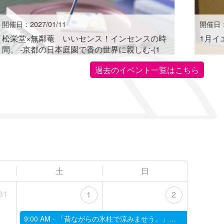
開催日：2027/01/11
開催日：2
松栄堂×無鄰菴 いいセンス！インセンスの時
1月イ
間。 -京都の日本庭園で香の世界に親しむ-(1
月)
過去のイベント一覧はこちら
土
日
31
1
2
9:00 AM -
「昔ながらの氷柱で涼みませう。」無鄰菴カフェにて日数限定で設置中。