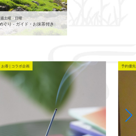
毎週土曜・日曜
めぐり - ガイド・お抹茶付き
お香 | コラボ企画
予約優先 