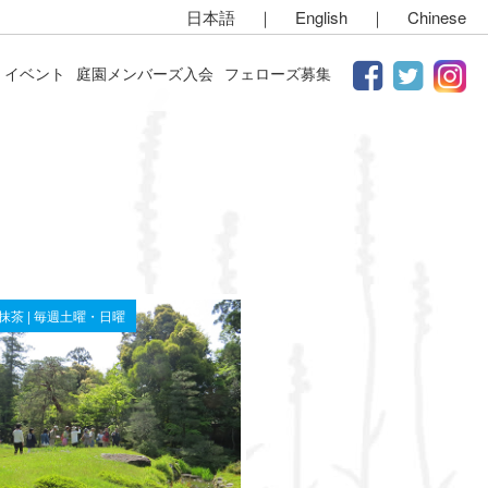
日本語
｜
English
｜
Chinese
イベント
庭園メンバーズ入会
フェローズ募集
お抹茶 | 毎週土曜・日曜