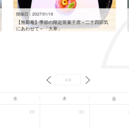
開催日：2027/01/19
【無鄰菴】季節の限定茶菓子席～二十四節気
にあわせて～「大寒」
今日
水
木
金
29
30