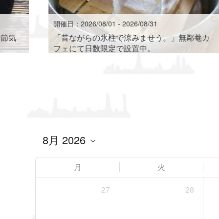
開催日：2026/08/01 - 2026/08/31
四節気
「昔ながらの氷柱で涼みませう。」無鄰菴カ
フェにて日数限定で設置中。
月
火
27
28