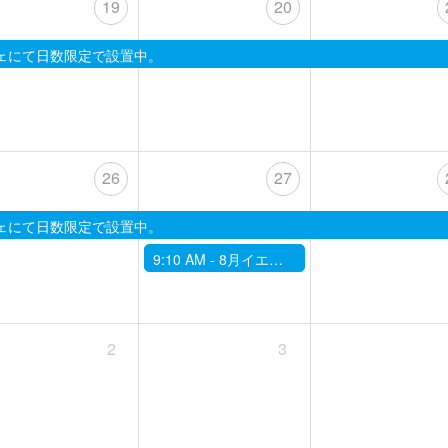
19
20
ェにて日数限定で設置中。
26
27
ェにて日数限定で設置中。
9:10 AM -
8月イエス、能。「宇髙竜成の部屋」
2
3