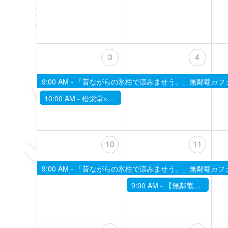
3
4
9:00 AM -
「昔ながらの氷柱で涼みませう。」無鄰菴カフ
10:00 AM -
松栄堂×無鄰菴 いいセンス！インセンスの時間。 -京都の日本庭園で香の世界に親しむ-(8月)
10
11
9:00 AM -
「昔ながらの氷柱で涼みませう。」無鄰菴カフ
9:00 AM -
【無鄰菴】季節の限定茶菓子席～二十四節気にあわせて～「立秋」