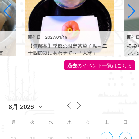
開催日：2027/01/19
開催日：
。」
【無鄰菴】季節の限定茶菓子席～二
松栄
置
十四節気にあわせて～「大寒」
ンス
世界に
過去のイベント一覧はこちら
月
火
水
木
金
土
日
27
28
29
30
31
1
2