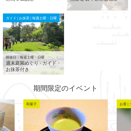
ガイド | お抹茶 | 毎週土曜・日曜
開催日：毎週土曜・日曜
週末庭園めぐり - ガイド・
お抹茶付き
期間限定のイベント
和菓子
お香 |