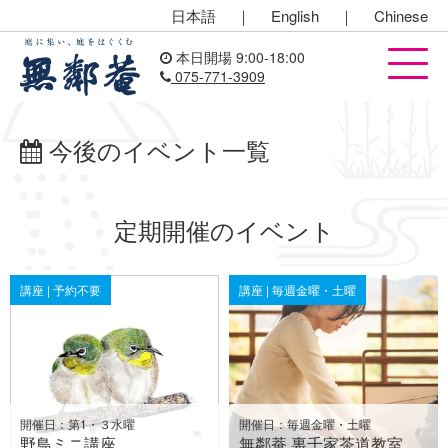
日本語
｜
English
｜
Chinese
本日開場 9:00-18:00
075-771-3909
今後のイベント一覧
定期開催のイベント
講座 | 予約不要
講座 | 毎週金曜・土曜
開催日：第1・３水曜
開催日：毎週金曜・土曜
野鳥ミニ講座
無鄰菴 裏千家茶道教室