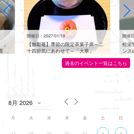
開催日：2027/01/19
開催日：
。」
【無鄰菴】季節の限定茶菓子席～二
松栄
置
十四節気にあわせて～「大寒」
ンス
世界に
過去のイベント一覧はこちら
月
火
水
木
金
土
日
27
28
29
30
31
1
2