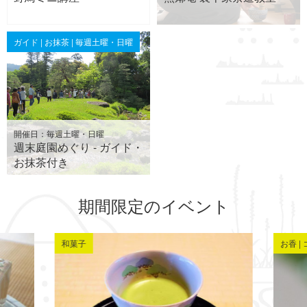
ガイド | お抹茶 | 毎週土曜・日曜
開催日：毎週土曜・日曜
週末庭園めぐり - ガイド・
お抹茶付き
期間限定のイベント
和菓子
お香 |