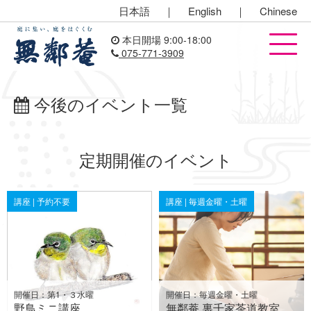
日本語
｜
English
｜
Chinese
本日開場 9:00-18:00
075-771-3909
今後のイベント一覧
定期開催のイベント
講座 | 予約不要
講座 | 毎週金曜・土曜
開催日：第1・３水曜
開催日：毎週金曜・土曜
野鳥ミニ講座
無鄰菴 裏千家茶道教室