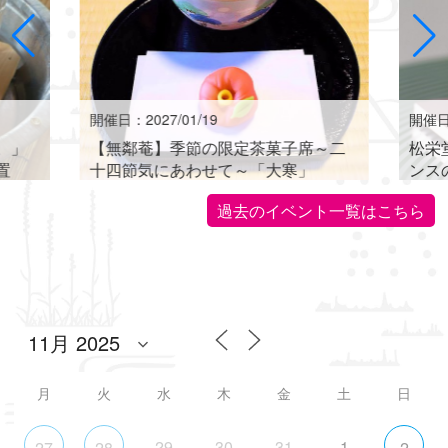
開催日：2027/01/19
開催日：
。」
【無鄰菴】季節の限定茶菓子席～二
松栄
置
十四節気にあわせて～「大寒」
ンス
世界に
過去のイベント一覧はこちら
月
火
水
木
金
土
日
29
30
31
1
27
28
2