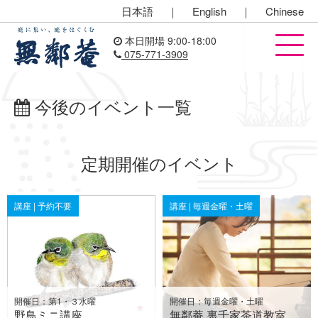
日本語
｜
English
｜
Chinese
本日開場 9:00-18:00
075-771-3909
今後のイベント一覧
定期開催のイベント
講座 | 予約不要
講座 | 毎週金曜・土曜
開催日：第1・３水曜
開催日：毎週金曜・土曜
野鳥ミニ講座
無鄰菴 裏千家茶道教室