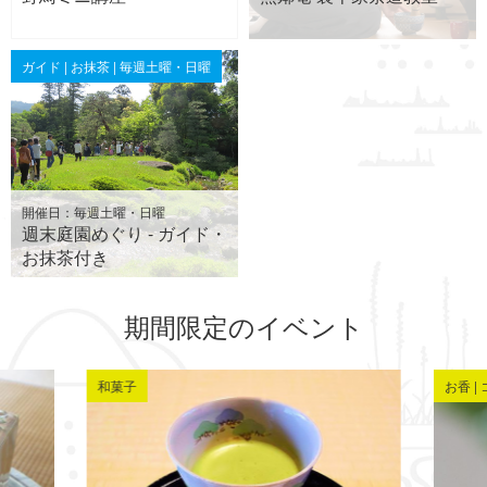
ガイド | お抹茶 | 毎週土曜・日曜
開催日：毎週土曜・日曜
週末庭園めぐり - ガイド・
お抹茶付き
期間限定のイベント
和菓子
お香 |