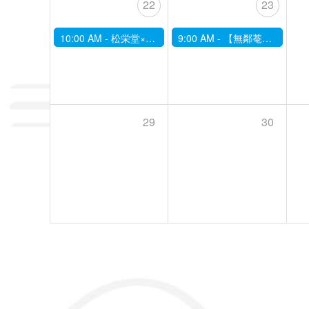
22
23
10:00 AM -
松栄堂×無鄰菴 いいセンス！インセンスの時間。 -京都の日本庭園で香の世界に親しむ-(12月)
9:00 AM -
【無鄰菴】12/23季節の限定茶菓子席～二十四節気にあわせて～「冬至」
29
30