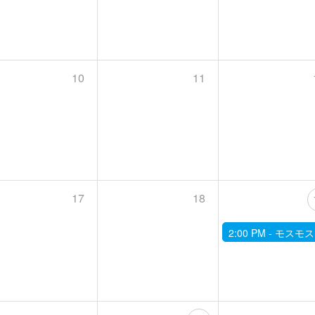
10
11
17
18
2:00 PM -
モスモスな苔にさわる！→お庭で観察会。