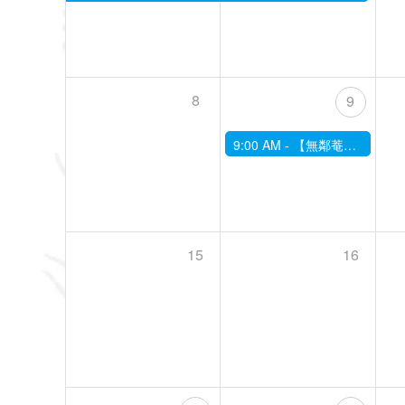
8
9
9:00 AM -
【無鄰菴】12/9季節の限定茶菓子席～二十四節気にあわせて～「大雪」
15
16