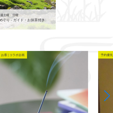
毎週土曜・日曜
めぐり - ガイド・お抹茶付き
お香 | コラボ企画
予約優先 