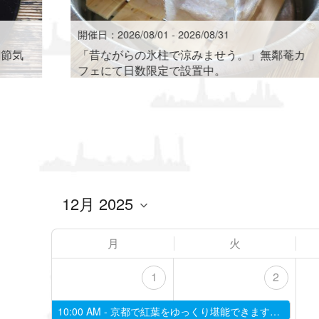
開催日：2026/08/01 - 2026/08/31
四節気
「昔ながらの氷柱で涼みませう。」無鄰菴カ
フェにて日数限定で設置中。
月
火
1
2
10:00 AM -
京都で紅葉をゆっくり堪能できます！ 秋の東山と名勝庭園を二階から望むプライベート貸切カフェ 2025