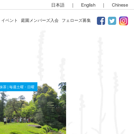
日本語
｜
English
｜
Chinese
イベント
庭園メンバーズ入会
フェローズ募集
お抹茶 | 毎週土曜・日曜