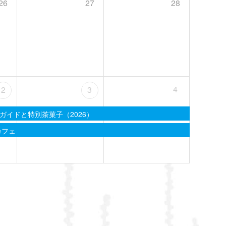
26
27
28
4
2
3
ガイドと特別茶菓子（2026）
カフェ