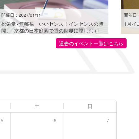
開催日：2027/01/11
開催日：2
松栄堂×無鄰菴 いいセンス！インセンスの時
1月イ
間。 -京都の日本庭園で香の世界に親しむ-(1
月)
過去のイベント一覧はこちら
土
日
5
6
7