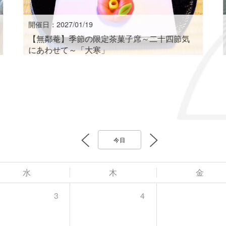
開催日：2027/01/19
【無鄰菴】季節の限定茶菓子席～二十四節気
にあわせて～「大寒」
今日
水
木
金
3
4