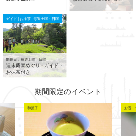
ガイド | お抹茶 | 毎週土曜・日曜
開催日：毎週土曜・日曜
週末庭園めぐり - ガイド・
お抹茶付き
期間限定のイベント
和菓子
お香 |