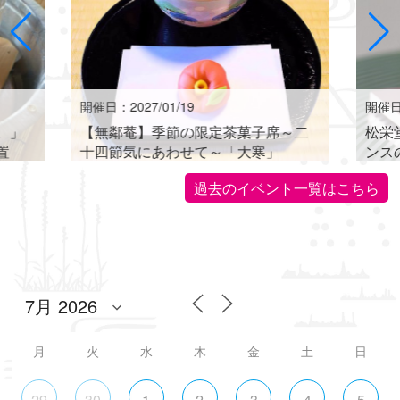
開催日：2027/01/19
開催日：
。」
【無鄰菴】季節の限定茶菓子席～二
松栄
置
十四節気にあわせて～「大寒」
ンス
世界に
過去のイベント一覧はこちら
月
火
水
木
金
土
日
29
30
1
2
3
4
5