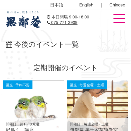
日本語
｜
English
｜
Chinese
本日開場 9:00-18:00
075-771-3909
今後のイベント一覧
定期開催のイベント
講座 | 予約不要
講座 | 毎週金曜・土曜
開催日：第1・３水曜
開催日：毎週金曜・土曜
野鳥ミニ講座
無鄰菴 裏千家茶道教室