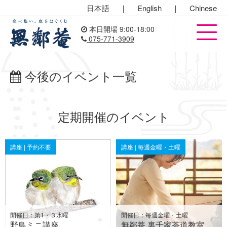
日本語
｜
English
｜
Chinese
本日開場 9:00-18:00
075-771-3909
今後のイベント一覧
定期開催のイベント
講座 | 予約不要
講座 | 毎週金曜・土曜
開催日：第1・３水曜
開催日：毎週金曜・土曜
野鳥ミニ講座
無鄰菴 裏千家茶道教室