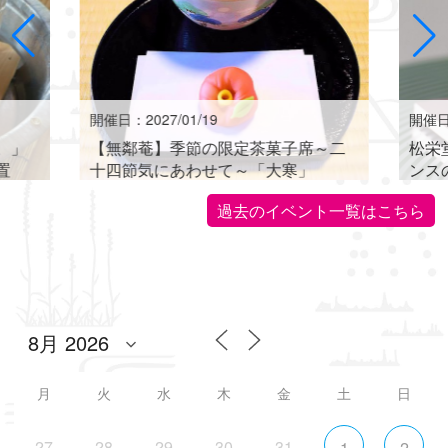
開催日：2027/01/19
開催日：
。」
【無鄰菴】季節の限定茶菓子席～二
松栄
置
十四節気にあわせて～「大寒」
ンス
世界に
過去のイベント一覧はこちら
月
火
水
木
金
土
日
27
28
29
30
31
1
2