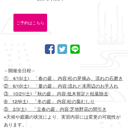
ご予約はこちら
－開催全日程－
① 4/15(土) 「春の庭」 内容:松の芽摘み、流れの石磨き
② 6/10(土) 「夏の庭」 内容:流れと滝周辺のお手入れ
③ 10/21(土) 「秋の庭」 内容:低木剪定と枯葉除去
➃ 12/9(土) 「冬の庭」 内容:松の葉むしり
⑤ 2/3(土) 「立春の庭」内容:芝地野花の間引き
※天候や庭園の状況により、実習内容には変更の可能性が
あります。