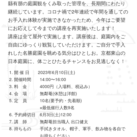
縣有朋の庭園観をくみ取った管理を、長期間にわたり
継続しています。コロナ禍で2年連続で年間を通しての
お手入れ体験が実施できなかったため、今年はご要望
にお応えして今までの講座を再実施いたします！
講座は全て屋外で実施します。講座後は、庭園内をご
自由にゆっくり観覧していただけます。ご自分で手入
れした名勝庭園を眺める気分はひとしお。京都東山の
日本庭園に、体ごとひたるチャンスをお見逃しなく！
開 催 日 2023年6月10日(土)
開催時間 14:00〜16:00
料 金 4000円（入場料、税込み）
会 場 無鄰菴(休憩は洋館)
定 員 10名(要予約・先着順)
※最低催行人数9名
予約締切日 6月3日(土)12:00
講 師 無鄰菴担当職人 出口健太
持ちもの 手拭きタオル、帽子、軍手、飲み物を各自で
お持ちください