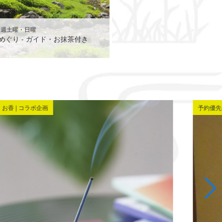
毎週土曜・日曜
めぐり - ガイド・お抹茶付き
お香 | コラボ企画
予約優先 