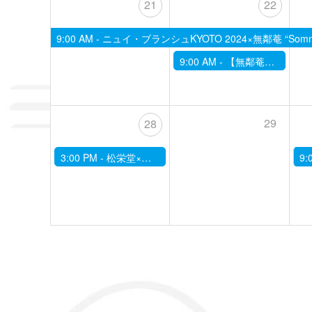
21
22
9:00 AM -
ニュイ・ブランシュKYOTO 2024×無鄰菴 “Somnorama
9:00 AM -
【無鄰菴】10/22季節の限定茶菓子席～二十四節気にあわせて～「霜降」
29
28
3:00 PM -
松栄堂×無鄰菴 いいセンス！インセンスの時間。 -京都の日本庭園で香の世界に親しむ-(10月)
9: