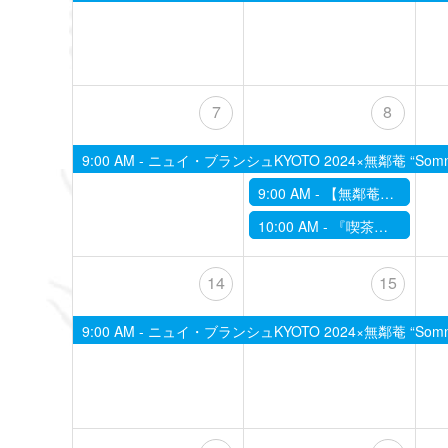
7
8
9:00 AM -
ニュイ・ブランシュKYOTO 2024×無鄰菴 “Somnorama
9:00 AM -
【無鄰菴】10/8季節の限定茶菓子席～二十四節気にあわせて～「寒露」
10:00 AM -
『喫茶の時間@茶室 茶室の解説付き！』
14
15
9:00 AM -
ニュイ・ブランシュKYOTO 2024×無鄰菴 “Somnorama