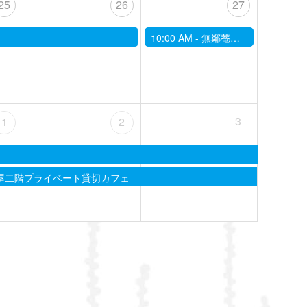
25
26
27
10:00 AM -
無鄰菴庭園茶会 「紅葉」
3
1
2
屋二階プライベート貸切カフェ