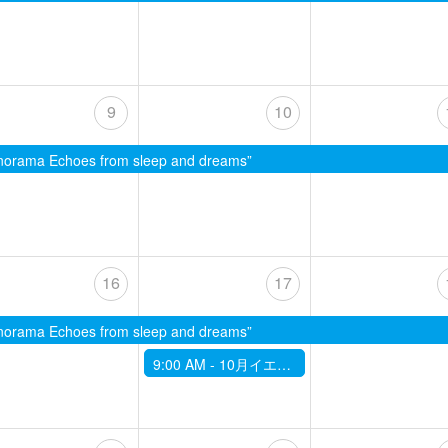
9
10
 Echoes from sleep and dreams”
16
17
 Echoes from sleep and dreams”
9:00 AM -
10月イエス、能。「宇髙竜成の部屋」