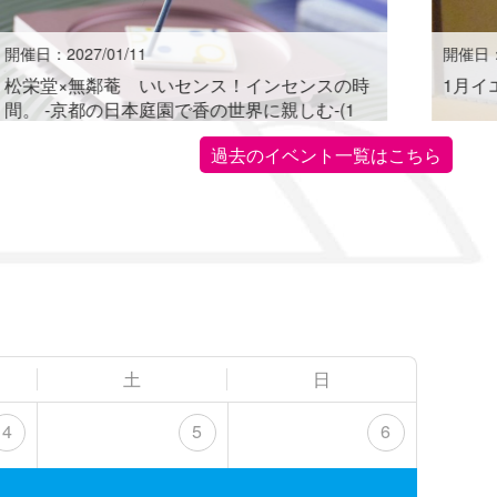
開催日：2027/01/11
開催日：2
松栄堂×無鄰菴 いいセンス！インセンスの時
1月イ
間。 -京都の日本庭園で香の世界に親しむ-(1
月)
過去のイベント一覧はこちら
土
日
4
5
6