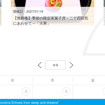
開催日：2027/01/19
【無鄰菴】季節の限定茶菓子席～二十四節気
にあわせて～「大寒」
今日
水
木
金
2
3
 Echoes from sleep and dreams”