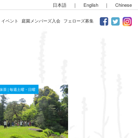
日本語
｜
English
｜
Chinese
イベント
庭園メンバーズ入会
フェローズ募集
お抹茶 | 毎週土曜・日曜