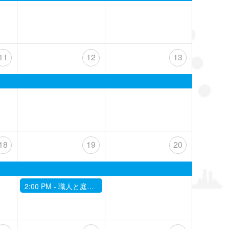
11
12
13
18
19
20
2:00 PM -
職人と庭園スタディー☆2024 10/19「秋の庭」芝地手入れ、低木剪定、流れ周辺掃除