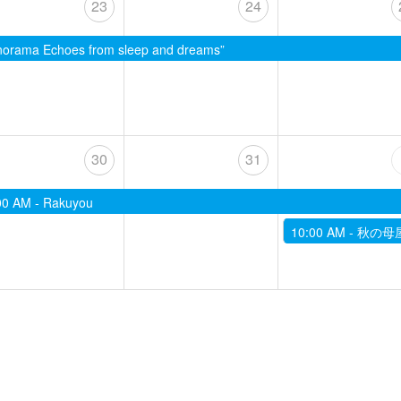
23
24
 Echoes from sleep and dreams”
30
31
00 AM -
Rakuyou
10:00 AM -
秋の母