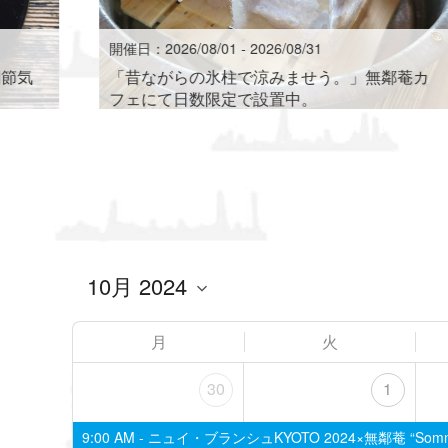
開催日：2026/08/01 - 2026/08/31
四節気
「昔ながらの氷柱で涼みませう。」無鄰菴カ
フェにて日数限定で設置中。
月
火
30
1
9:00 AM -
ニュイ・ブランシュKYOTO 2024×無鄰菴 “Somnorama