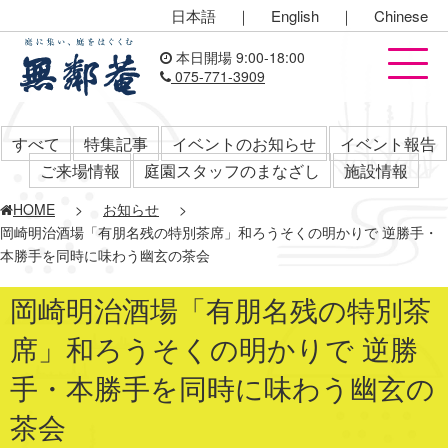
日本語
｜
English
｜
Chinese
本日開場 9:00-18:00
075-771-3909
すべて
特集記事
イベントのお知らせ
イベント報告
ご来場情報
庭園スタッフのまなざし
施設情報
HOME
>
お知らせ
>
岡崎明治酒場「有朋名残の特別茶席」和ろうそくの明かりで 逆勝手・
本勝手を同時に味わう幽玄の茶会
岡崎明治酒場「有朋名残の特別茶
席」和ろうそくの明かりで 逆勝
手・本勝手を同時に味わう幽玄の
茶会