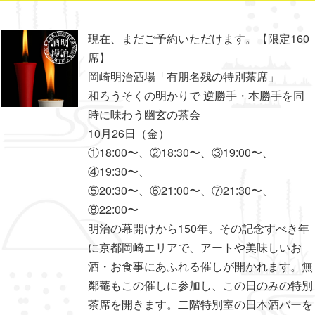
現在、まだご予約いただけます。【限定160
席】
岡崎明治酒場「有朋名残の特別茶席」
和ろうそくの明かりで 逆勝手・本勝手を同
時に味わう幽玄の茶会
10月26日（金）
①18:00〜、②18:30〜、③19:00〜、
④19:30〜、
⑤20:30〜、⑥21:00〜、⑦21:30〜、
⑧22:00〜
明治の幕開けから150年。その記念すべき年
に京都岡崎エリアで、アートや美味しいお
酒・お食事にあふれる催しが開かれます。無
鄰菴もこの催しに参加し、この日のみの特別
茶席を開きます。二階特別室の日本酒バーを