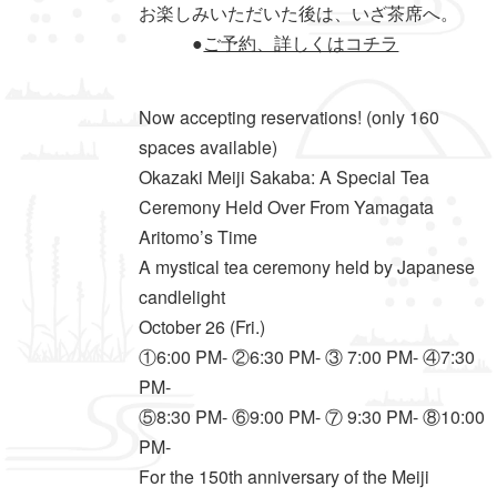
お楽しみいただいた後は、いざ茶席へ。
●
ご予約、詳しくはコチラ
Now accepting reservations! (only 160
spaces available)
Okazaki Meiji Sakaba: A Special Tea
Ceremony Held Over From Yamagata
Aritomo’s Time
A mystical tea ceremony held by Japanese
candlelight
October 26 (Fri.)
①6:00 PM- ②6:30 PM- ③ 7:00 PM- ④7:30
PM-
⑤8:30 PM- ⑥9:00 PM- ⑦ 9:30 PM- ⑧10:00
PM-
For the 150th anniversary of the Meiji