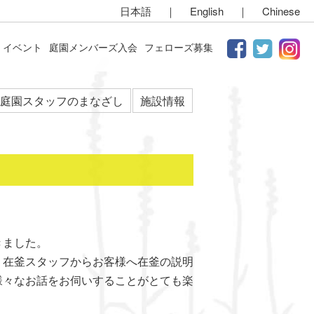
日本語
｜
English
｜
Chinese
イベント
庭園メンバーズ入会
フェローズ募集
庭園スタッフのまなざし
施設情報
きました。
。在釜スタッフからお客様へ在釜の説明
様々なお話をお伺いすることがとても楽