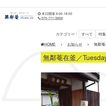
本日開場 9:00-18:00
075-771-3909
カテゴリー：
すべて
特集
HOME
>
お知らせ
>
無鄰菴在釜
無鄰菴在釜／Tuesdays: