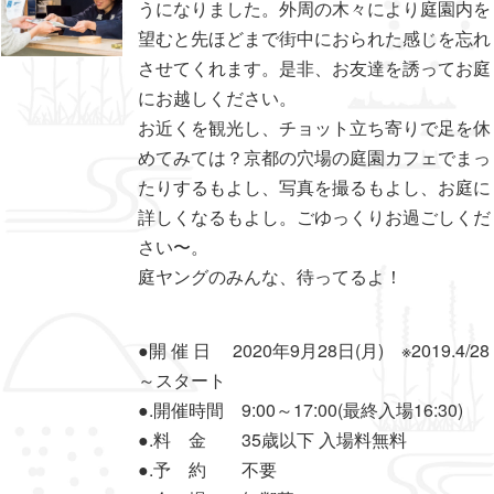
うになりました。外周の木々により庭園内を
望むと先ほどまで街中におられた感じを忘れ
させてくれます。是非、お友達を誘ってお庭
にお越しください。
お近くを観光し、チョット立ち寄りで足を休
めてみては？京都の穴場の庭園カフェでまっ
たりするもよし、写真を撮るもよし、お庭に
詳しくなるもよし。ごゆっくりお過ごしくだ
さい〜。
庭ヤングのみんな、待ってるよ！
●開 催 日 2020年9月28日(月) ※2019.4/28
～スタート
●.開催時間 9:00～17:00(最終入場16:30)
●.料 金 35歳以下 入場料無料
●.予 約 不要