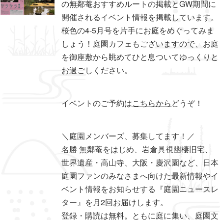
の無鄰菴おすすめルートの掲載とGW期間に
開催されるイベント情報を掲載しています。
桜色の4-5月号を片手にお庭をめぐってみま
しょう！庭園カフェもございますので、お庭
を御座敷から眺めてひと息ついてゆっくりと
お過ごしください。
イベントのご予約は
こちらから
どうぞ！
＼庭園メンバーズ、募集してます！／
名勝 無鄰菴をはじめ、岩倉具視幽棲旧宅、
世界遺産・高山寺、大阪・慶沢園など、日本
庭園ファンのみなさまへ向けた最新情報やイ
ベント情報をお知らせする『庭園ニュースレ
ター』を月2回お届けします。
登録・購読は無料。ともに庭に集い、庭園文