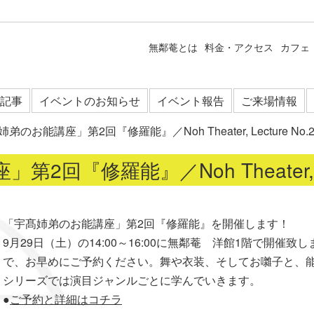
無鄰菴とは
料金・アクセス
カフェ
記事
イベントのお知らせ
イベント報告
ご来場情報
弟のお能講座」第2回『修羅能』／Noh Theater, Lecture No.
回『修羅能』／Noh Theater, Lec
「宇髙姉弟のお能講座」第2回『修羅能』を開催します！
9月29日（土）の14:00～16:00に無鄰菴 洋館1階で開
で、お早めにご予約ください。舞や衣装、そしてお囃子と、
シリーズでは演目ジャンルごとに学んでいきます。
●
ご予約と詳細はコチラ