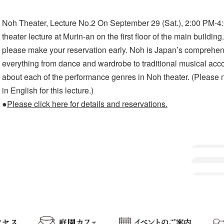
Noh Theater, Lecture No.2 On September 29 (Sat.), 2:00 PM-4
theater lecture at Murin-an on the first floor of the main buildin
please make your reservation early. Noh is Japan’s comprehen
everything from dance and wardrobe to traditional musical acco
about each of the performance genres in Noh theater. (Please n
in English for this lecture.)
●
Please click here for details and reservations.