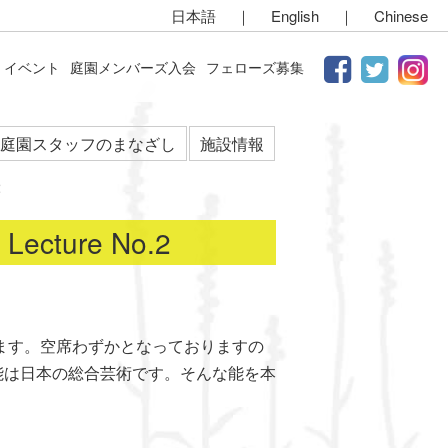
日本語
｜
English
｜
Chinese
イベント
庭園メンバーズ入会
フェローズ募集
庭園スタッフのまなざし
施設情報
2
ture No.2
催致します。空席わずかとなっておりますの
能は日本の総合芸術です。そんな能を本