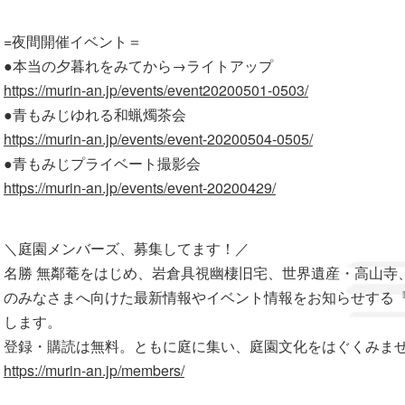
=夜間開催イベント＝
●本当の夕暮れをみてから→ライトアップ
https://murin-an.jp/events/event20200501-0503/
●青もみじゆれる和蝋燭茶会
https://murin-an.jp/events/event-20200504-0505/
●青もみじプライベート撮影会
https://murin-an.jp/events/event-20200429/
＼庭園メンバーズ、募集してます！／
名勝 無鄰菴をはじめ、岩倉具視幽棲旧宅、世界遺産・高山寺
のみなさまへ向けた最新情報やイベント情報をお知らせする『
します。
登録・購読は無料。ともに庭に集い、庭園文化をはぐくみま
https://murin-an.jp/members/