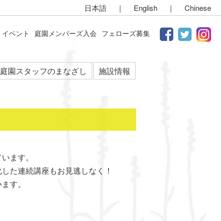
日本語
｜
English
｜
Chinese
イベント
庭園メンバーズ入会
フェローズ募集
庭園スタッフのまなざし
施設情報
ています。
化した連続講座もお見逃しなく！
います。