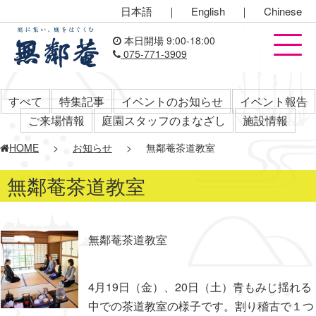
日本語
｜
English
｜
Chinese
本日開場 9:00-18:00
075-771-3909
すべて
特集記事
イベントのお知らせ
イベント報告
ご来場情報
庭園スタッフのまなざし
施設情報
HOME
>
お知らせ
>
無鄰菴茶道教室
無鄰菴茶道教室
無鄰菴茶道教室
4月19日（金）、20日（土）青もみじ揺れる
中での茶道教室の様子です。割り稽古で１つ