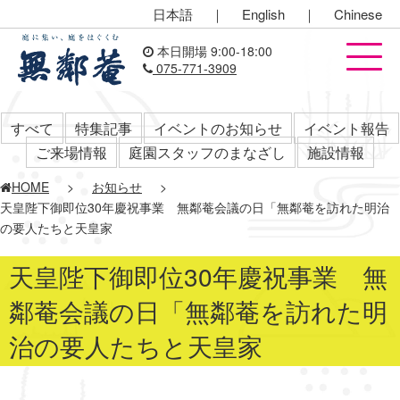
日本語
｜
English
｜
Chinese
本日開場 9:00-18:00
075-771-3909
すべて
特集記事
イベントのお知らせ
イベント報告
ご来場情報
庭園スタッフのまなざし
施設情報
HOME
>
お知らせ
>
天皇陛下御即位30年慶祝事業 無鄰菴会議の日「無鄰菴を訪れた明治
の要人たちと天皇家
天皇陛下御即位30年慶祝事業 無
鄰菴会議の日「無鄰菴を訪れた明
治の要人たちと天皇家