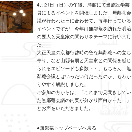
4月21日（日）の午後、洋館にて当施設学芸
員によるイベントを開催しました。無鄰菴会
議が行われた日に合わせて、毎年行っている
イベントですが、今年は無鄰菴を訪れた明治
の要人と天皇家の関わりをテーマに行いまし
た。
大正天皇の京都行啓時の急な無鄰菴への立ち
寄り、など山縣有朋と天皇家との関係を感じ
られるエピソードも多数・・。もちろん、無
鄰菴会議とはいったい何だったのか、もわか
りやすく解説しました。
ご参加の方からは、「これまで見聞きしてい
た無鄰菴会議の内実が分かり面白かった！」
とお声をいただきました。
●
無鄰菴トップページへ戻る