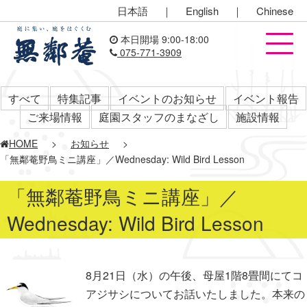
日本語
｜
English
｜
Chinese
本日開場 9:00-18:00
075-771-3909
すべて
特集記事
イベントのお知らせ
イベント報告
ご来場情報
庭園スタッフのまなざし
施設情報
HOME
>
お知らせ
>
「無鄰菴野鳥ミニ講座」／Wednesday: Wild Bird Lesson
「無鄰菴野鳥ミニ講座」／
Wednesday: Wild Bird Lesson
8月21日（水）の午後、母屋1階8畳間にてコ
アジサシについてお話いたしました。本来の