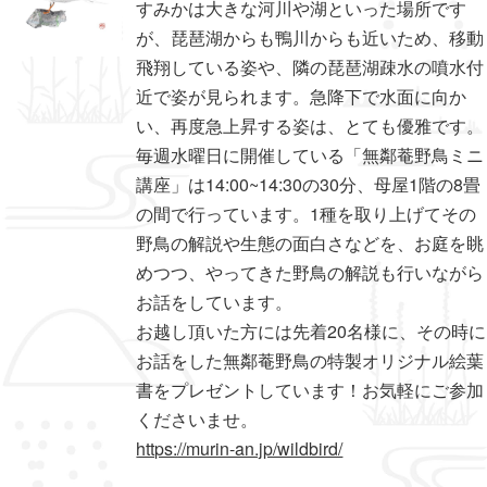
すみかは大きな河川や湖といった場所です
が、琵琶湖からも鴨川からも近いため、移動
飛翔している姿や、隣の琵琶湖疎水の噴水付
近で姿が見られます。急降下で水面に向か
い、再度急上昇する姿は、とても優雅です。
毎週水曜日に開催している「無鄰菴野鳥ミニ
講座」は14:00~14:30の30分、母屋1階の8畳
の間で行っています。1種を取り上げてその
野鳥の解説や生態の面白さなどを、お庭を眺
めつつ、やってきた野鳥の解説も行いながら
お話をしています。
お越し頂いた方には先着20名様に、その時に
お話をした無鄰菴野鳥の特製オリジナル絵葉
書をプレゼントしています！お気軽にご参加
くださいませ。
https://murin-an.jp/wildbird/