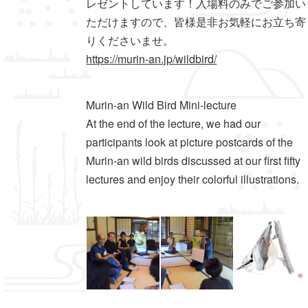
レゼントしています！入場料のみでご参加い
ただけますので、皆様是非お気軽にお立ち寄
りくださいませ。
https://murin-an.jp/wildbird/
Murin-an Wild Bird Mini-lecture
At the end of the lecture, we had our
participants look at picture postcards of the
Murin-an wild birds discussed at our first fifty
lectures and enjoy their colorful illustrations.