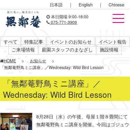
日本語
｜
English
｜
Chinese
本日開場 9:00-18:00
075-771-3909
すべて
特集記事
イベントのお知らせ
イベント報告
ご来場情報
庭園スタッフのまなざし
施設情報
HOME
>
お知らせ
>
「無鄰菴野鳥ミニ講座」／Wednesday: Wild Bird Lesson
「無鄰菴野鳥ミニ講座」／
Wednesday: Wild Bird Lesson
8月28日（水）の午後、母屋１階８畳間にて
無鄰菴野鳥ミニ講座を開催。今回はゴジュウ