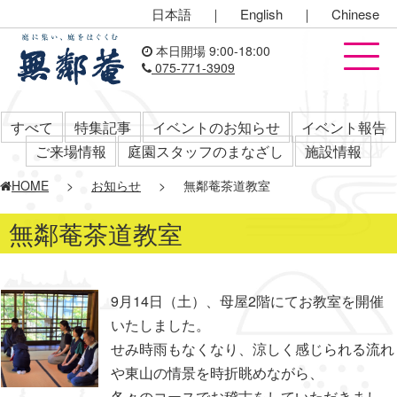
日本語
｜
English
｜
Chinese
本日開場 9:00-18:00
075-771-3909
すべて
特集記事
イベントのお知らせ
イベント報告
ご来場情報
庭園スタッフのまなざし
施設情報
HOME
>
お知らせ
>
無鄰菴茶道教室
無鄰菴茶道教室
9月14日（土）、母屋2階にてお教室を開催
いたしました。
せみ時雨もなくなり、涼しく感じられる流れ
や東山の情景を時折眺めながら、
各々のコースでお稽古をしていただきまし