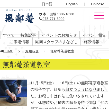
日本語
｜
English
｜
Chinese
本日開場 9:00-18:00
075-771-3909
すべて
特集記事
イベントのお知らせ
イベント報告
ご来場情報
庭園スタッフのまなざし
施設情報
HOME
>
お知らせ
>
無鄰菴茶道教室
無鄰菴茶道教室
11月15日(金）、16日(土）の無鄰菴茶道教室
の様子です。紅葉も目立つようになりまし
た。お稽古中は作法に集中をされています
が、休憩時やお稽古の順番を待つ間は、他の
門下生のお稽古を学びつつ景色もご堪能いた