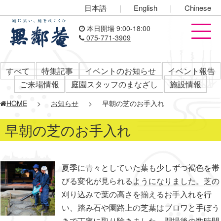
日本語
｜
English
｜
Chinese
本日開場 9:00-18:00
075-771-3909
すべて
特集記事
イベントのお知らせ
イベント報告
ご来場情報
庭園スタッフのまなざし
施設情報
HOME
>
お知らせ
>
早朝の芝のお手入れ
早朝の芝のお手入れ
夏季に青々としていた葉も少しずつ褐色を帯
びる変化が見られるようになりました。芝の
刈り込みで葉の高さを揃えるお手入れを行
い、踏み石や園路上の芝葉はブロワと手ぼう
きで丁寧に取り除きました。開場後の数時間