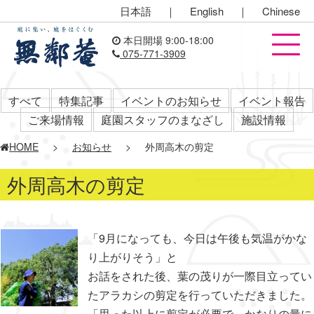
日本語
｜
English
｜
Chinese
本日開場 9:00-18:00
075-771-3909
すべて
特集記事
イベントのお知らせ
イベント報告
ご来場情報
庭園スタッフのまなざし
施設情報
HOME
>
お知らせ
>
外周高木の剪定
外周高木の剪定
「9月になっても、今日は午後も気温がかな
り上がりそう」と
お話をされた後、葉の茂りが一際目立ってい
たアラカシの剪定を行っていただきました。
「思った以上に剪定が必要で、かなりの量に