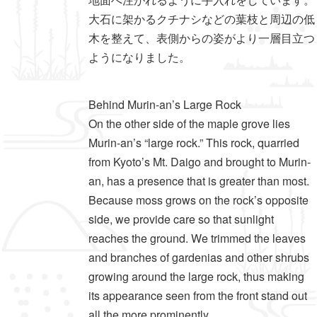
大石に架かるクチナシなどの葉枝と周辺の低
木を整えて、表側からの姿がより一層目立つ
ようになりました。
Behind Murin-an’s Large Rock
On the other side of the maple grove lies
Murin-an’s “large rock.” This rock, quarried
from Kyoto’s Mt. Daigo and brought to Murin-
an, has a presence that is greater than most.
Because moss grows on the rock’s opposite
side, we provide care so that sunlight
reaches the ground. We trimmed the leaves
and branches of gardenias and other shrubs
growing around the large rock, thus making
its appearance seen from the front stand out
all the more prominently.