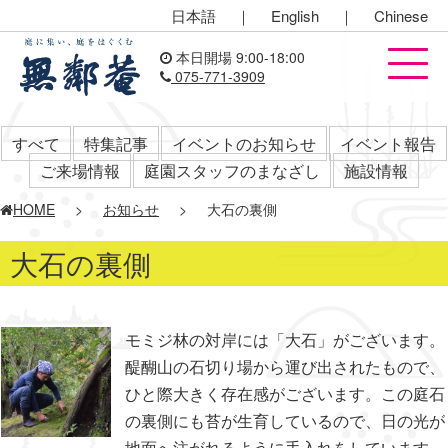
日本語
｜
English
｜
Chinese
本日開場 9:00-18:00
075-771-3909
すべて
特集記事
イベントのお知らせ
イベント報告
ご来場情報
庭園スタッフのまなざし
施設情報
HOME
>
お知らせ
>
大石の裏側
大石の裏側
モミジ林の対岸には「大石」がございます。
醍醐山の石切り場から運び出されたもので、
ひと際大きく存在感がございます。この庭石
の裏側にも苔が生育しているので、日の光が
地面へ注がれるように手入れをしています。