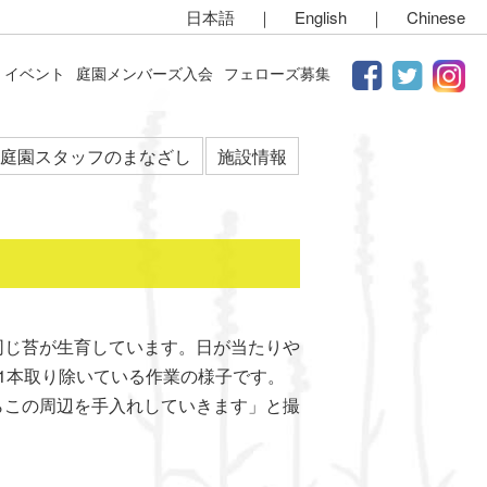
日本語
｜
English
｜
Chinese
イベント
庭園メンバーズ入会
フェローズ募集
庭園スタッフのまなざし
施設情報
同じ苔が生育しています。日が当たりや
1本取り除いている作業の様子です。
らこの周辺を手入れしていきます」と撮