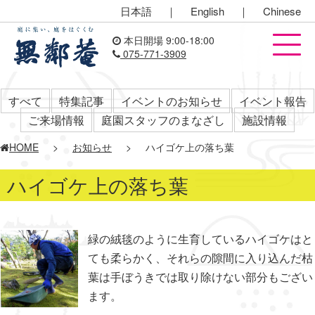
日本語
｜
English
｜
Chinese
本日開場 9:00-18:00
075-771-3909
すべて
特集記事
イベントのお知らせ
イベント報告
ご来場情報
庭園スタッフのまなざし
施設情報
HOME
>
お知らせ
>
ハイゴケ上の落ち葉
ハイゴケ上の落ち葉
緑の絨毯のように生育しているハイゴケはと
ても柔らかく、それらの隙間に入り込んだ枯
葉は手ぼうきでは取り除けない部分もござい
ます。